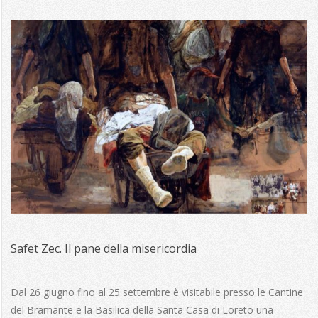
Safet Zec. Il pane della misericordia
2016-
06-
Dal 26 giugno fino al 25 settembre è visitabile presso le Cantine
25
del Bramante e la Basilica della Santa Casa di Loreto una