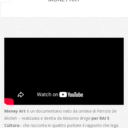
M
O
N
E
Y
A
R
T
Money Art
è un documentario nato da un’idea di
Patrizia De
Micheli
– realizzata e diretta da
Massimo Brega
per RAI 5
Cultura
– che racconta in quattro puntate il rapporto che lega