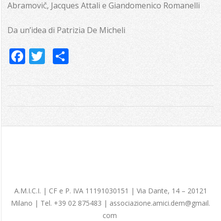
Abramovi
, Jacques Attali e Giandomenico Romanelli
Č
Da un’idea di Patrizia De Micheli
Facebook
Twitter
Share
2018-
05-
30
A.M.I.C.I. |
CF e P. IVA
11191030151
| Via Dante, 14 – 20121
Milano | Tel. +39 02 875483 |
associazione.amici.dem@gmail.
com