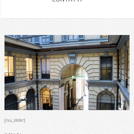
C
O
N
T
A
T
T
I
[/su_slider]